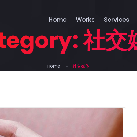
Home
Works
Services
tegory:
社交
Home
社交媒体